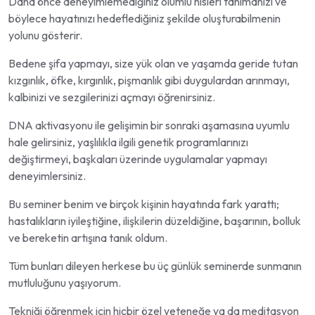
Daha önce deneyimlemediğiniz olumlu hisleri tanımanızı ve
böylece hayatınızı hedeflediğiniz şekilde oluşturabilmenin
yolunu gösterir.
Bedene şifa yapmayı
, size yük olan ve yaşamda geride tutan
kızgınlık, öfke, kırgınlık, pişmanlık gibi duygulardan arınmayı
,
kalbinizi ve sezgilerinizi açmayı
öğrenirsiniz.
DNA aktivasyonu
ile gelişimin bir sonraki aşamasına uyumlu
hale gelirsiniz, yaşlılıkla ilgili genetik programlarınızı
değiştirmeyi, başkaları üzerinde uygulamalar yapmayı
deneyimlersiniz.
Bu seminer
benim ve birçok kişinin hayatında fark yarattı
;
hastalıkların iyileştiğine, ilişkilerin düzeldiğine, başarının, bolluk
ve bereketin artışına tanık oldum.
Tüm bunları dileyen herkese bu
üç günlük seminerde
sunmanın
mutluluğunu yaşıyorum.
Tekniği öğrenmek için
hiçbir özel yeteneğe ya da meditasyon