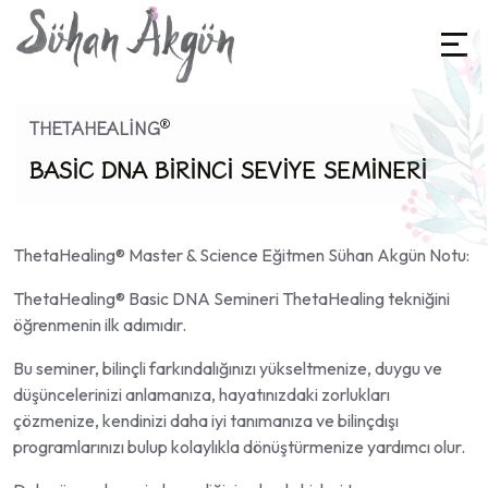
®
THETAHEALING
BASIC DNA BIRINCI SEVIYE SEMINERI
ThetaHealing® Master & Science Eğitmen Sühan Akgün Notu:
ThetaHealing®️ Basic DNA Semineri
ThetaHealing tekniğini
öğrenmenin ilk adımıdır.
Bu seminer,
bilinçli farkındalığınızı yükseltmenize
,
duygu ve
düşüncelerinizi anlamanıza
,
hayatınızdaki zorlukları
çözmenize
,
kendinizi daha iyi tanımanıza
ve
bilinçdışı
programlarınızı bulup kolaylıkla dönüştürmenize
yardımcı olur.