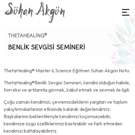
®
THETAHEALING
BENLIK SEVGISI SEMINERI
ThetaHealing®️ Master & Science Eğitmen Sühan Akgün Notu:
ThetaHealing®️Benlik Sevgisi Semineri, kendini olduğun halinle,
tüm eksi ve artılarınla görmek, kabul etmek ve sevmek ile ilgili.
Çoğu zaman kendimizi, çevremizdekilerin yargıları ve toplum
yakıştırmalarlarının etkisinde kalarak değerlendiririz.
Başkalarının beklentileriyle kendimizi küçümseyebilir,
kendimize özgü özelliklerimizi bastırabilir ve fark etmeden
kendimizi baltalayabiliririz.